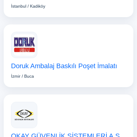
İstanbul / Kadiköy
Doruk Ambalaj Baskılı Poşet İmalatı
İzmir / Buca
OKAY GÜVENLİK SİSTEMLERİ A.Ş