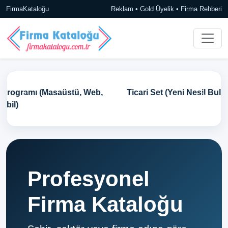
FirmaKataloğu
Reklam • Gold Üyelik • Firma Rehberi
Ticari Set (Yeni Nesil Bulut Tabanlı Ön Muhasebe)
Profesyonel
Firma Kataloğu