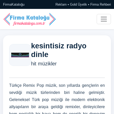
FirmaKataloğu
Reklam • Gold Üyelik • Firma Rehberi
kesintisiz radyo
dinle
hit müzikler
Türkçe Remix Pop müzik, son yıllarda gençlerin en
sevdiği müzik türlerinden biri haline gelmiştir.
Geleneksel Türk pop müziği ile modern elektronik
altyapıların bir araya geldiği remixler, dinleyicilere
hem nostaljik bir hava hem de enerjik bir deneyim