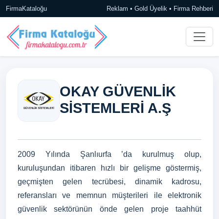
FirmaKataloğu
Reklam • Gold Üyelik • Firma Rehberi
OKAY GÜVENLİK
SİSTEMLERİ A.Ş
2009 Yılında Şanlıurfa ’da kurulmuş olup,
kuruluşundan itibaren hızlı bir gelişme göstermiş,
geçmişten gelen tecrübesi, dinamik kadrosu,
referansları ve memnun müşterileri ile elektronik
güvenlik sektörünün önde gelen proje taahhüt