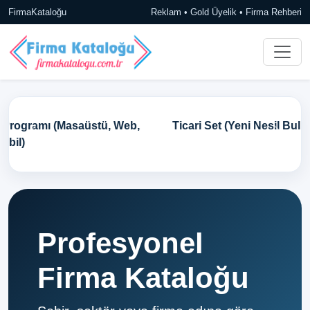
FirmaKataloğu
Reklam • Gold Üyelik • Firma Rehberi
Ticari Set (Yeni Nesil Bulut Tabanlı Ön Muhasebe)
Profesyonel
Firma Kataloğu