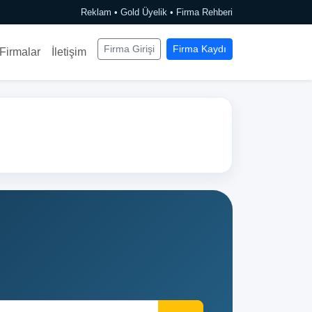
Reklam • Gold Üyelik • Firma Rehberi
Firma Girişi
Firma Kaydı
Firmalar
İletişim
Set (Yeni Nesil Bulut Tabanlı Ön Muhasebe)