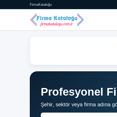
FirmaKataloğu
tü, Web, Mobil)
Profesyonel F
Şehir, sektör veya firma adına g