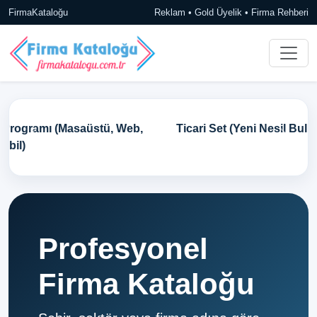
FirmaKataloğu
Reklam • Gold Üyelik • Firma Rehberi
Ticari Set (Yeni Nesil Bulut Tabanlı Ön Muhasebe)
Profesyonel
Firma Kataloğu