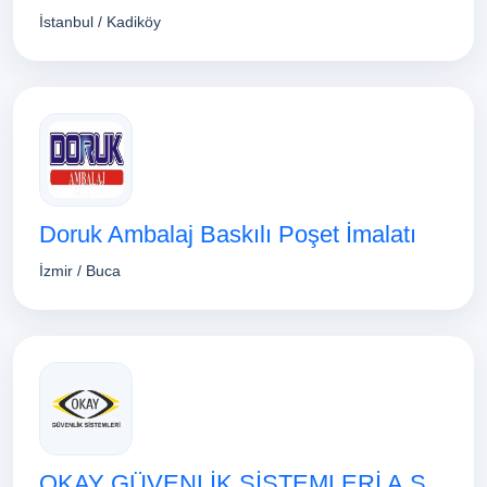
İstanbul / Kadiköy
Doruk Ambalaj Baskılı Poşet İmalatı
İzmir / Buca
OKAY GÜVENLİK SİSTEMLERİ A.Ş