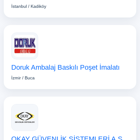
İstanbul / Kadiköy
Doruk Ambalaj Baskılı Poşet İmalatı
İzmir / Buca
OKAY GÜVENLİK SİSTEMLERİ A.Ş