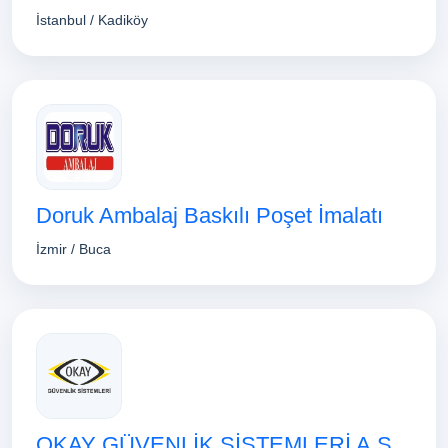
İstanbul / Kadiköy
Doruk Ambalaj Baskılı Poşet İmalatı
İzmir / Buca
OKAY GÜVENLİK SİSTEMLERİ A.Ş