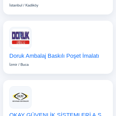
İstanbul / Kadiköy
Doruk Ambalaj Baskılı Poşet İmalatı
İzmir / Buca
OKAY GÜVENLİK SİSTEMLERİ A.Ş