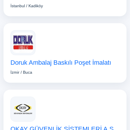
İstanbul / Kadiköy
Doruk Ambalaj Baskılı Poşet İmalatı
İzmir / Buca
OKAY GÜVENLİK SİSTEMLERİ A.Ş