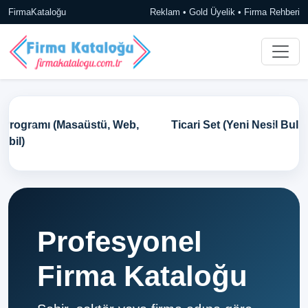
FirmaKataloğu
Reklam • Gold Üyelik • Firma Rehberi
Ticari Set (Yeni Nesil Bulut Tabanlı Ön Muhasebe)
Profesyonel
Firma Kataloğu