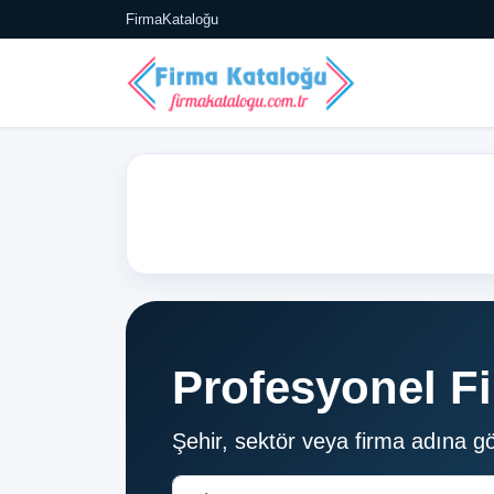
FirmaKataloğu
tü, Web, Mobil)
Profesyonel F
Şehir, sektör veya firma adına g