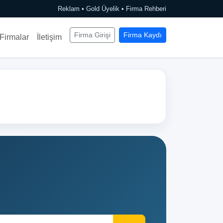
Reklam • Gold Üyelik • Firma Rehberi
Firma Girişi
Firma Kaydı
Firmalar
İletişim
Set (Yeni Nesil Bulut Tabanlı Ön Muhasebe)