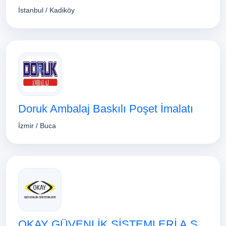
İstanbul / Kadiköy
Doruk Ambalaj Baskılı Poşet İmalatı
İzmir / Buca
OKAY GÜVENLİK SİSTEMLERİ A.Ş