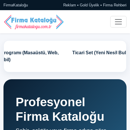
FirmaKataloğu
Reklam • Gold Üyelik • Firma Rehberi
Ticari Set (Yeni Nesil Bulut Tabanlı Ön Muhasebe)
Profesyonel
Firma Kataloğu